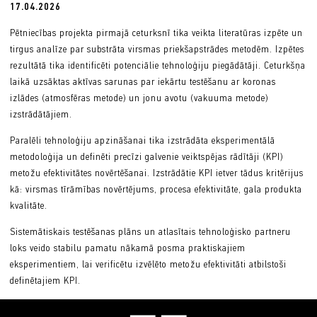
17.04.2026
Pētniecības projekta pirmajā ceturksnī tika veikta literatūras izpēte un
tirgus analīze par substrāta virsmas priekšapstrādes metodēm. Izpētes
rezultātā tika identificēti potenciālie tehnoloģiju piegādātāji. Ceturkšņa
laikā uzsāktas aktīvas sarunas par iekārtu testēšanu ar koronas
izlādes (atmosfēras metode) un jonu avotu (vakuuma metode)
izstrādātājiem.
Paralēli tehnoloģiju apzināšanai tika izstrādāta eksperimentālā
metodoloģija un definēti precīzi galvenie veiktspējas rādītāji (KPI)
metožu efektivitātes novērtēšanai. Izstrādātie KPI ietver tādus kritērijus
kā: virsmas tīrāmības novērtējums, procesa efektivitāte, gala produkta
kvalitāte.
Sistemātiskais testēšanas plāns un atlasītais tehnoloģisko partneru
loks veido stabilu pamatu nākamā posma praktiskajiem
eksperimentiem, lai verificētu izvēlēto metožu efektivitāti atbilstoši
definētajiem KPI.