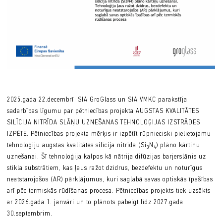
2025.gada 22.decembrī SIA GroGlass un SIA VMKC parakstīja
sadarbības līgumu par pētniecības projekta AUGSTAS KVALITĀTES
SILĪCIJA NITRĪDA SLĀŅU UZNEŠANAS TEHNOLOĢIJAS IZSTRĀDES
IZPĒTE. Pētniecības projekta mērķis ir izpētīt rūpnieciski pielietojamu
tehnoloģiju augstas kvalitātes silīcija nitrīda (Si
N
) plāno kārtiņu
3
4
uznešanai. Šī tehnoloģija kalpos kā nātrija difūzijas barjerslānis uz
stikla substrātiem, kas ļaus ražot dzidrus, bezdefektu un noturīgus
neatstarojošos (AR) pārklājumus, kuri saglabā savas optiskās īpašības
arī pēc termiskās rūdīšanas procesa. Pētniecības projekts tiek uzsākts
ar 2026.gada 1. janvāri un to plānots pabeigt līdz 2027.gada
30.septembrim.