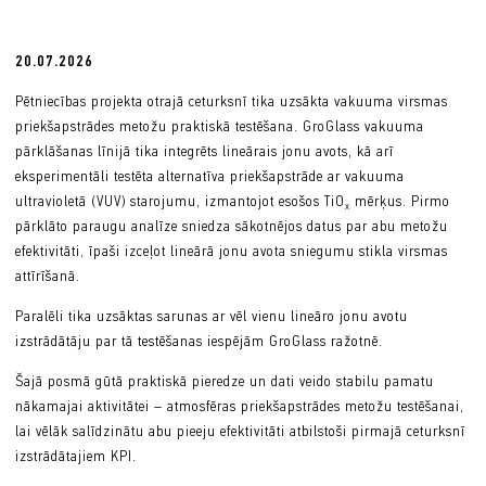
20.07.2026
Pētniecības projekta otrajā ceturksnī tika uzsākta vakuuma virsmas
priekšapstrādes metožu praktiskā testēšana. GroGlass vakuuma
pārklāšanas līnijā tika integrēts lineārais jonu avots, kā arī
eksperimentāli testēta alternatīva priekšapstrāde ar vakuuma
ultravioletā (VUV) starojumu, izmantojot esošos TiO
mērķus. Pirmo
x
pārklāto paraugu analīze sniedza sākotnējos datus par abu metožu
efektivitāti, īpaši izceļot lineārā jonu avota sniegumu stikla virsmas
attīrīšanā.
Paralēli tika uzsāktas sarunas ar vēl vienu lineāro jonu avotu
izstrādātāju par tā testēšanas iespējām GroGlass ražotnē.
Šajā posmā gūtā praktiskā pieredze un dati veido stabilu pamatu
nākamajai aktivitātei – atmosfēras priekšapstrādes metožu testēšanai,
lai vēlāk salīdzinātu abu pieeju efektivitāti atbilstoši pirmajā ceturksnī
izstrādātajiem KPI.