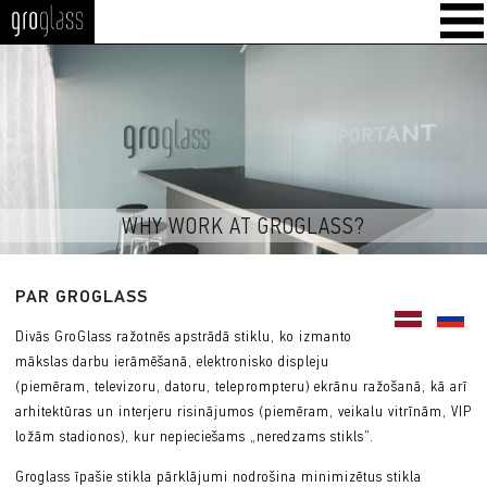
GroGlass
WHY WORK AT GROGLASS?
PAR GROGLASS
Divās GroGlass ražotnēs apstrādā stiklu, ko izmanto
mākslas darbu ierāmēšanā, elektronisko displeju
(piemēram, televizoru, datoru, teleprompteru) ekrānu ražošanā, kā arī
arhitektūras un interjeru risinājumos (piemēram, veikalu vitrīnām, VIP
ložām stadionos), kur nepieciešams „neredzams stikls”.
Groglass īpašie stikla pārklājumi nodrošina minimizētus stikla