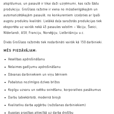
atspīdumus, un pasaulē ir tikai daži uzņēmumi, kas ražo šādu
produkciju. GroGlass ražotne ir viena no mūsdienīgākajām un
automatizētākajām pasaulē, no konkurentiem izceļoties ar īpaši
augstu produktu kvalitāti. Lielākā daļa saražotās produkcijas tiek
eksportēta uz vairāk nekā 45 pasaules valstīm – Vāciju, Šveici,
Nīderlandi, ASV, Franciju, Norvēģiju, Lielbritāniju u.c.
Divās GroGlass ražotnēs tiek nodarbināti vairāk kā 150 darbinieki.
MĒS PIEDĀVĀJAM:
Veselības apdrošināšanu
Nelaimes gadījumu apdrošināšanu
Dāvanas darbiniekiem un viņu bērniem
Pabalstus nozīmīgos dzīves brīžos
Kopīgu uzvaru un svētku svinēšanu, korporatīvos pasākumus
Darbu labiekārtotā, modernā birojā
Kvalitatīvu darba apģērbu (ražošanas darbiniekiem)
Augstas prasības attiecībā uz darba drošību